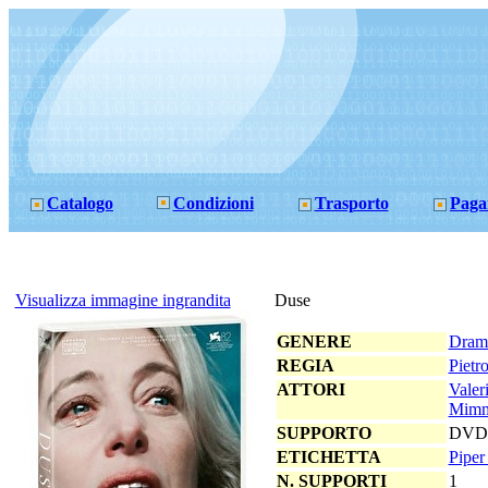
Catalogo
Condizioni
Trasporto
Paga
Visualizza immagine ingrandita
Duse
GENERE
Dram
REGIA
Pietr
ATTORI
Valer
Mimmo
SUPPORTO
DVD
ETICHETTA
Piper
N. SUPPORTI
1