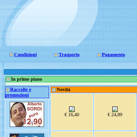
Condizioni
Trasporto
Pagamento
In primo piano
Raccolte e
Novità
promozioni
€ 16,40
€ 24,89