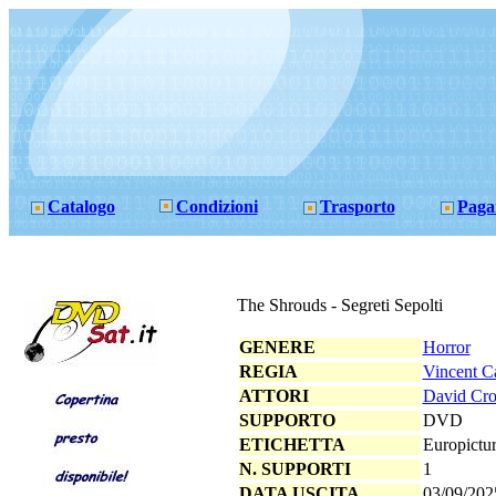
Catalogo
Condizioni
Trasporto
Paga
The Shrouds - Segreti Sepolti
GENERE
Horror
REGIA
Vincent C
ATTORI
David Cro
SUPPORTO
DVD
ETICHETTA
Europictu
N. SUPPORTI
1
DATA USCITA
03/09/202