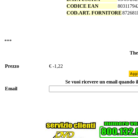
CODICE EAN
80311794
COD.ART. FORNITORE
87268
***
The
Prezzo
€ -1,22
Se vuoi ricevere un email quando il 
Email