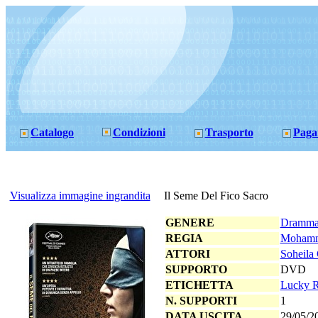
Catalogo
Condizioni
Trasporto
Paga
Visualizza immagine ingrandita
Il Seme Del Fico Sacro
GENERE
Dramma
REGIA
Mohamm
ATTORI
Soheila 
SUPPORTO
DVD
ETICHETTA
Lucky 
N. SUPPORTI
1
DATA USCITA
29/05/2